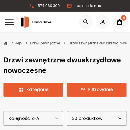
574 060 300
napisz do nas
0
Sklep
Drzwi Zewnętrzne
Drzwi zewnętrzne dwuskrzydłowe
Drzwi zewnętrzne dwuskrzydłowe
nowoczesne
Kategorie
Filtrowanie
Kolejność Z-A
30 produktów