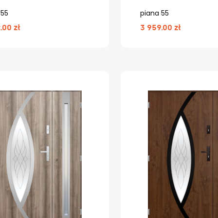
 55
piana 55
.00 zł
3 959.00 zł