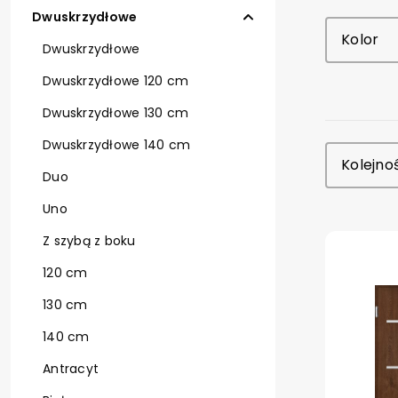
Polstar S
Dwuskrzydłowe
Kolorowe
Polstar F
Kolor
Dwuskrzydłowe
Polstar Fa
Dwuskrzydłowe 120 cm
Taur - gr
Dwuskrzydłowe 130 cm
Nova 72 -
Dwuskrzydłowe 140 cm
Kolejno
Duo
Nova 72 P
Uno
Polstar C
Z szybą z boku
Polstar C
120 cm
130 cm
140 cm
Antracyt