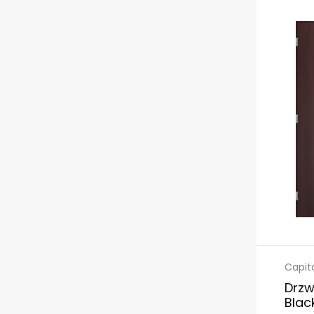
Capit
Drzw
Blac