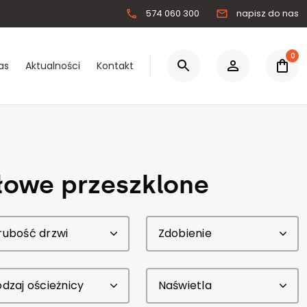
574 060 300
napisz do nas
0
as
Aktualności
Kontakt
0.00 zł
Łącznie:
Zaloguj się
łowe przeszklone
Zarejestruj się
rubość drzwi
Zdobienie
dzaj ościeżnicy
Naświetla