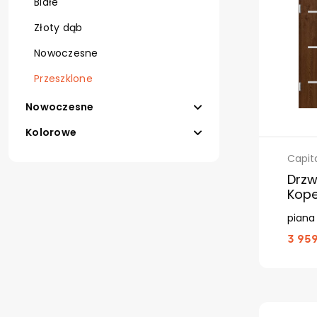
Białe
Złoty dąb
Nowoczesne
Przeszklone
Nowoczesne
Kolorowe
Capit
Drzw
Kope
piana
3 959