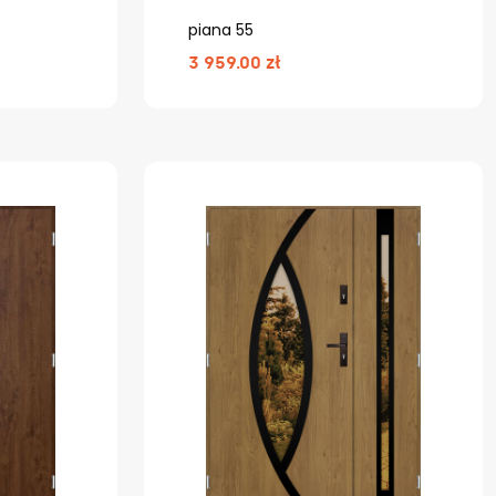
piana 55
3 959.00 zł