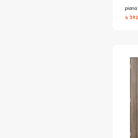
piana
4 392