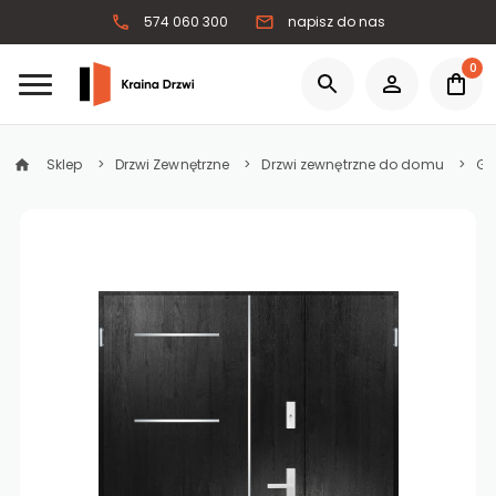
574 060 300
napisz do nas
0
Sklep
Drzwi Zewnętrzne
Drzwi zewnętrzne do domu
Gr