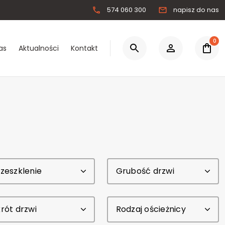
574 060 300
napisz do nas
0
as
Aktualności
Kontakt
0.00 zł
Łącznie:
Zaloguj się
Zarejestruj się
zeszklenie
Grubość drzwi
rót drzwi
Rodzaj ościeżnicy