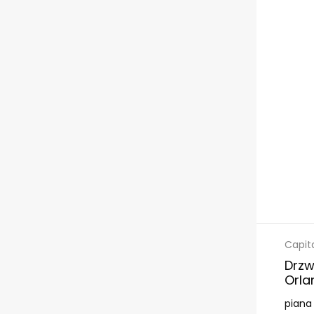
Capit
Drzw
Orla
piana