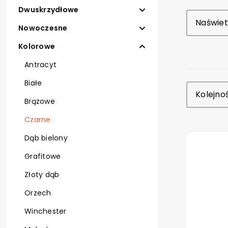
Polstar S
Dwuskrzydłowe
Kolorowe
Polstar F
Naświet
Nowoczesne
Polstar Fa
Kolorowe
Taur - gr
Antracyt
Nova 72 -
Białe
Kolejno
Brązowe
Nova 72 P
Czarne
Polstar C
Dąb bielony
Polstar C
Grafitowe
Złoty dąb
Orzech
Winchester