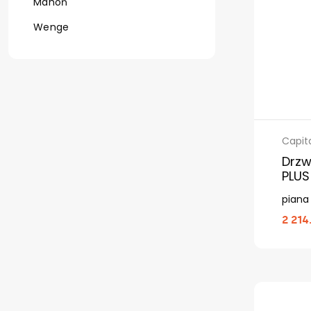
Mahoń
Wenge
Capit
Drzw
PLUS
piana
2 214