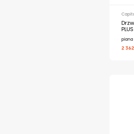
Capit
Drzw
PLUS
piana
2 362