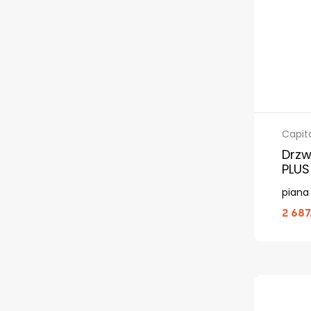
Capit
Drzw
PLUS
piana
2 687