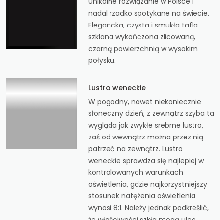
Unikalne rozwiązanie w Polsce i
nadal rzadko spotykane na świecie.
Elegancka, czysta i smukła tafla
szklana wykończona zlicowaną,
czarną powierzchnią w wysokim
połysku.
Lustro weneckie
W pogodny, nawet niekoniecznie
słoneczny dzień, z zewnątrz szyba ta
wygląda jak zwykłe srebrne lustro,
zaś od wewnątrz można przez nią
patrzeć na zewnątrz. Lustro
weneckie sprawdza się najlepiej w
kontrolowanych warunkach
oświetlenia, gdzie najkorzystniejszy
stosunek natężenia oświetlenia
wynosi 8:1. Należy jednak podkreślić,
że właściwości szkła mogą ulec