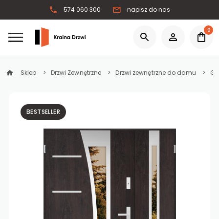
574 060 300
napisz do nas
0
Sklep
Drzwi Zewnętrzne
Drzwi zewnętrzne do domu
Gr
BESTSELLER