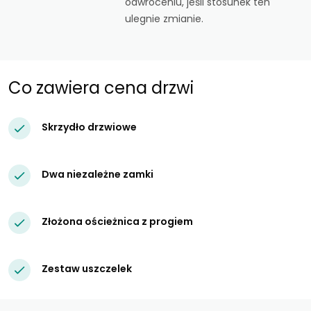
odwróceniu, jeśli stosunek ten
ulegnie zmianie.
Co zawiera cena drzwi
Skrzydło drzwiowe
Dwa niezależne zamki
Złożona ościeżnica z progiem
Zestaw uszczelek