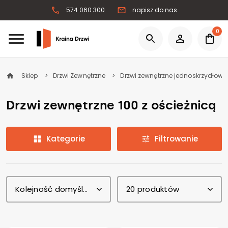
574 060 300
napisz do nas
0
Sklep
Drzwi Zewnętrzne
Drzwi zewnętrzne jednoskrzydłowe
Drzwi zewnętrzne 100 z ościeżnicą
Kategorie
Filtrowanie
Kolejność domyślna
20 produktów