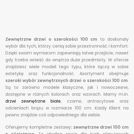
Zewnętrzne drzwi o szerokości 100 cm
to doskonały
wybór dla tych, którzy cenią sobie przestronność i komfort.
Dzięki swoim wymiarom zapewniają łatwe przejście, nawet
gdy trzeba wnieść do wnętrza duże przedmioty. W ofercie
znajdziesz wiele modeli tego typu, które łączą w sobie
estetykę oraz funkcjonalność. Asortyment obejmuje
szeroki wybór zewnętrznych drzwi o szerokości 100 cm
.
Są to zarówno modele klasyczne, jak i nowoczesne,
dostępne w różnych kolorach oraz wzorach. Mamy m.in.
drzwi zewnętrzne białe
, czarne, antracytowe oraz
odcieniach brązu w rozmiarze 100 cm. Każdy Klient na
pewno znajdzie coś odpowiedniego dla siebie.
Oferujemy kompletne zestawy
: zewnętrzne drzwi 100 cm
z ościeżnicą
. To idealna opcja dla tych planujących