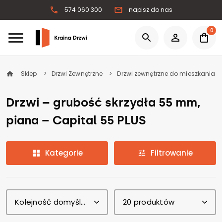
574 060 300
napisz do nas
0
Sklep
Drzwi Zewnętrzne
Drzwi zewnętrzne do mieszkania
Drzwi – grubość skrzydła 55 mm,
piana – Capital 55 PLUS
Kategorie
Filtrowanie
Kolejność domyślna
20 produktów