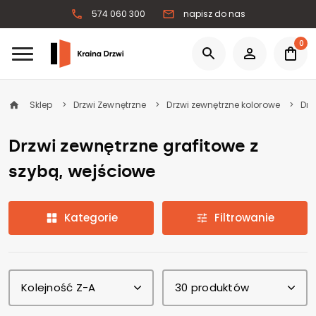
574 060 300
napisz do nas
0
Sklep
Drzwi Zewnętrzne
Drzwi zewnętrzne kolorowe
Drz
Drzwi zewnętrzne grafitowe z
szybą, wejściowe
Kategorie
Filtrowanie
Kolejność Z-A
30 produktów