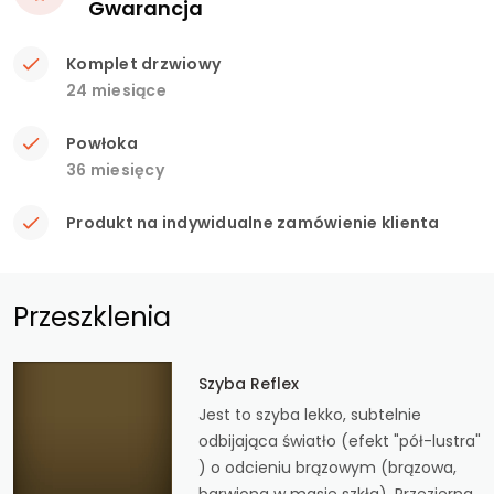
Gwarancja
Komplet drzwiowy
24 miesiące
Powłoka
36 miesięcy
Produkt na indywidualne zamówienie klienta
Przeszklenia
Szyba Reflex
Jest to szyba lekko, subtelnie
odbijająca światło (efekt "pół-lustra"
) o odcieniu brązowym (brązowa,
barwiona w masie szkła). Przezierna