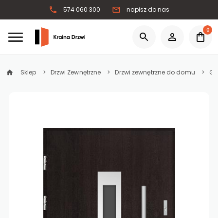
574 060 300
napisz do nas
0
Sklep
Drzwi Zewnętrzne
Drzwi zewnętrzne do domu
Gr