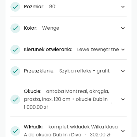
Rozmiar:
80’
Kolor:
Wenge
Kierunek otwierania:
Lewe zewnętrzne
Przeszklenie:
Szyba refleks - grafit
Okucie:
antaba Montreal, okrągła,
prosta, inox, 120 cm + okucie Dublin
1 000.00 zł
Wkładki:
komplet wkładek Wilka klasa
A do okucia Dublin i Diva
302.00 zł