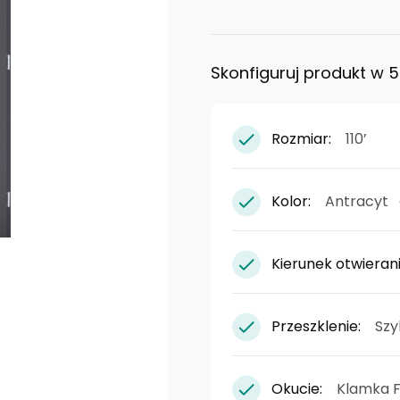
uperior 55 Plus - gr. 55 mm - piana
ast - gr. 55 mm - piana
Skonfiguruj produkt w
st silentium - gr. 55 - akustyczne
. 72 mm - piana
Rozmiar:
110’
 gr. 72 mm - styropian
LUS - gr. 72 mm - piana
Kolor:
Antracyt
omfort 73 ECO - gr. 73 mm - styropian
omfort 73 - gr. 73 mm - piana
Kierunek otwieran
Przeszklenie:
Szy
Okucie:
Klamka F