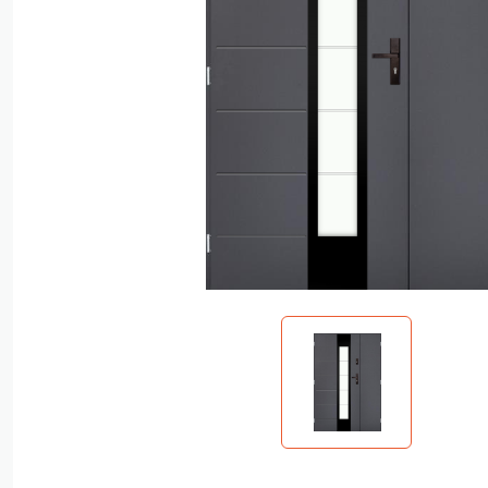
Polstar S
Kolorowe
Polstar F
Polstar Fa
Taur - gr
Nova 72 -
Nova 72 P
Polstar C
Polstar C