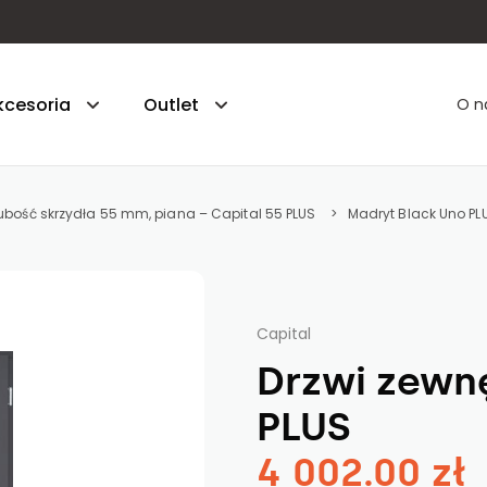
kcesoria
Outlet
O n
ubość skrzydła 55 mm, piana – Capital 55 PLUS
Madryt Black Uno PL
hniczne - gr. 45 mm - styropian
. 55 mm - styropian
Capital
5 - gr. 55 mm - styropian
Drzwi zewn
uperior 55 - gr. 55 mm - styropian
PLUS
5 PLUS - gr. 55 mm - piana
4 002.00 zł