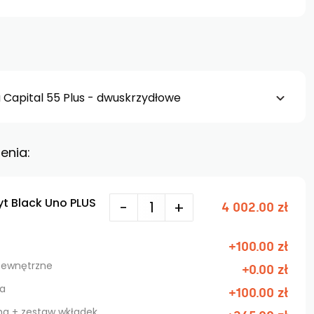
 Capital 55 Plus - dwuskrzydłowe
enia:
yt Black Uno PLUS
-
+
4 002.00 zł
+100.00 zł
 zewnętrzne
+0.00 zł
na
+100.00 zł
rna + zestaw wkładek