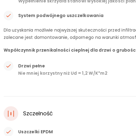
Wypełnienie skrzydła stanowi wysokiej jakości pia
System podwójnego uszczelkowania
Dla uzyskania możliwie najwyższej skuteczności przed infilt
zalecane jest domontowanie, odpornego na warunki atmosf
Współczynnik przenikalności cieplnej dla drzwi o gruboś
Drzwi pełne
Nie mniej korzystny niż Ud = 1,2 W/K*m2
Szczelność
Uszczelki EPDM