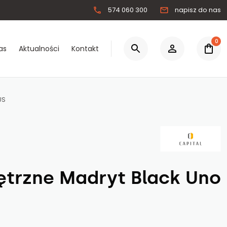
574 060 300
napisz do nas
0
as
Aktualności
Kontakt
0.00 zł
US
Łącznie:
Zaloguj się
Zarejestruj się
ętrzne Madryt Black Uno