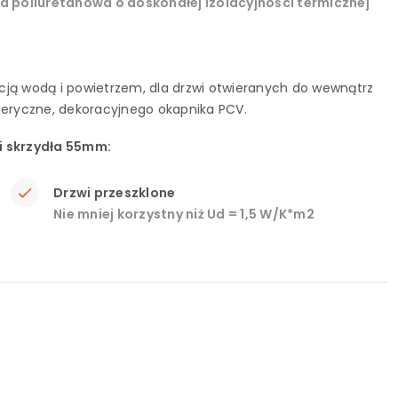
na poliuretanowa o doskonałej izolacyjności termicznej
racją wodą i powietrzem, dla drzwi otwieranych do wewnątrz
eryczne, dekoracyjnego okapnika PCV.
ci skrzydła 55mm:
Drzwi przeszklone
Nie mniej korzystny niż Ud = 1,5 W/K*m2