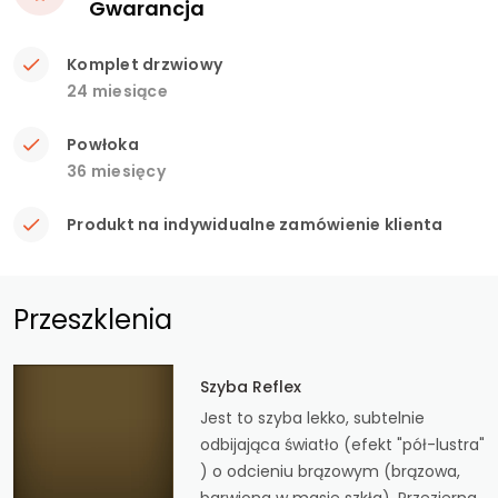
Gwarancja
Komplet drzwiowy
24 miesiące
Powłoka
36 miesięcy
Produkt na indywidualne zamówienie klienta
Przeszklenia
Szyba Reflex
Jest to szyba lekko, subtelnie
odbijająca światło (efekt "pół-lustra"
) o odcieniu brązowym (brązowa,
barwiona w masie szkła). Przezierna