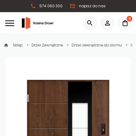
574 060 300
napisz do nas
0
Sklep
Drzwi Zewnętrzne
Drzwi zewnętrzne do domu
Gr