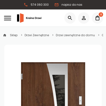
574 060 300
napisz do nas
0
Sklep
Drzwi Zewnętrzne
Drzwi zewnętrzne do domu
Gr