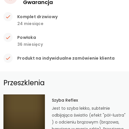
Gwarancja
Komplet drzwiowy
24 miesiące
Powłoka
36 miesięcy
Produkt na indywidualne zamówienie klienta
Przeszklenia
Szyba Reflex
Jest to szyba lekko, subtelnie
odbijająca światło (efekt "pół-lustra"
) o odcieniu brązowym (brązowa,
barwiona w masie szkła). Przezierna