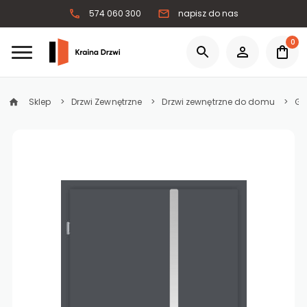
574 060 300
napisz do nas
0
Sklep
Drzwi Zewnętrzne
Drzwi zewnętrzne do domu
Gr