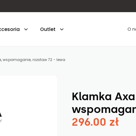
kcesoria
Outlet
O n
, wspomaganie, rozstaw 72 - lewa
hniczne - gr. 45 mm - styropian
. 55 mm - styropian
Klamka Axa
5 - gr. 55 mm - styropian
wspomagani
uperior 55 - gr. 55 mm - styropian
296.00 zł
5 PLUS - gr. 55 mm - piana