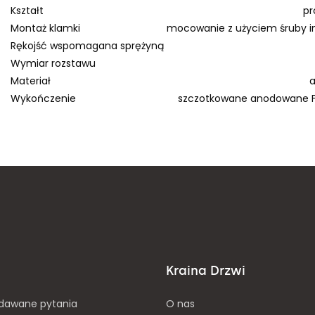
Kształt
pr
Montaż klamki
mocowanie z użyciem śruby 
Rękojść wspomagana sprężyną
Wymiar rozstawu
Materiał
Wykończenie
szczotkowane anodowane F
Kraina Drzwi
adawane pytania
O nas