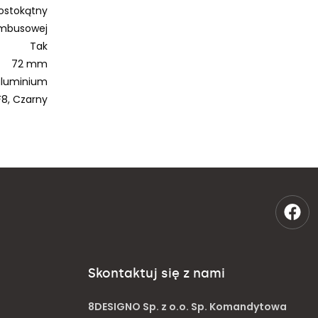
ostokątny
imbusowej
Tak
72 mm
aluminium
8, Czarny
Skontaktuj się z nami
8DESIGNO Sp. z o.o. Sp. Komandytowa