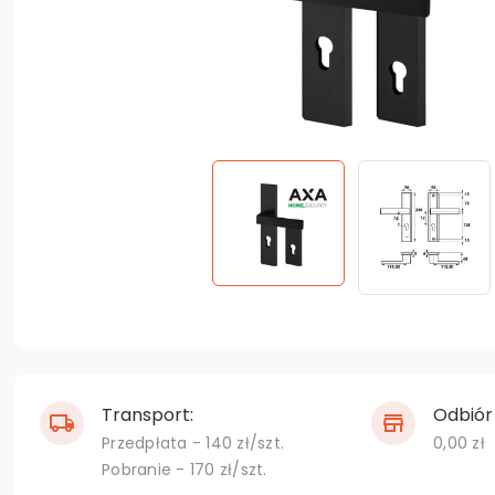
Polstar S
Kolorowe
Polstar F
Polstar Fa
Taur - gr
Nova 72 -
Nova 72 P
Polstar C
Polstar C
Transport:
Odbiór 
Przedpłata - 140 zł/szt.
0,00 zł
Pobranie - 170 zł/szt.