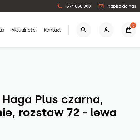
574 060 300
napisz do nas
0
as
Aktualności
Kontakt
0.00 zł
Łącznie:
Zaloguj się
 Haga Plus czarna,
Zarejestruj się
e, rozstaw 72 - lewa