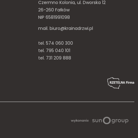
Czermno Kolonia, ul. Dworska 12
26-260 Fałków
NIP 6581991098
mail. biuro@krainadrzwi.pl
tel. 574 060 300
tel. 795 040 101
tel. 731 209 888