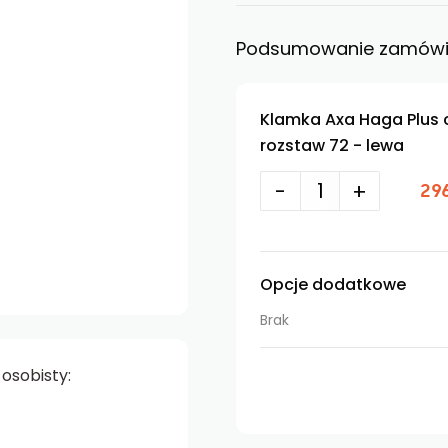
uperior 55 Plus - gr. 55 mm - piana
ast - gr. 55 mm - piana
Podsumowanie zamówi
st silentium - gr. 55 - akustyczne
Klamka Axa Haga Plus
. 72 mm - piana
rozstaw 72 - lewa
 gr. 72 mm - styropian
-
+
296
LUS - gr. 72 mm - piana
omfort 73 ECO - gr. 73 mm - styropian
omfort 73 - gr. 73 mm - piana
Opcje dodatkowe
Brak
osobisty: