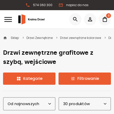
574 060 300
napisz do nas
0
Sklep
Drzwi Zewnętrzne
Drzwi zewnętrzne kolorowe
Drz
Drzwi zewnętrzne grafitowe z
szybą, wejściowe
Kategorie
Filtrowanie
Od najnowszych
30 produktów