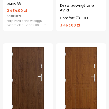
piana 55
Drzwi zewnętrzne
Avila
2 434.00 zł
3 110.00 zł
Comfort 73 ECO
Najniższa cena w ciągu
3 453.00 zł
ostatnich 30 dni: 3 110.00 zł