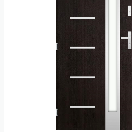
Polstar S
Kolorowe
Polstar F
Polstar Fa
Taur - gr
Nova 72 -
Nova 72 P
Polstar C
Polstar C