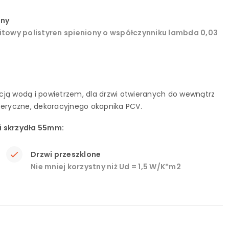
ony
fitowy polistyren spieniony o współczynniku lambda 0,03
racją wodą i powietrzem, dla drzwi otwieranych do wewnątrz
eryczne, dekoracyjnego okapnika PCV.
ci skrzydła 55mm:
Drzwi przeszklone
Nie mniej korzystny niż Ud = 1,5 W/K*m2