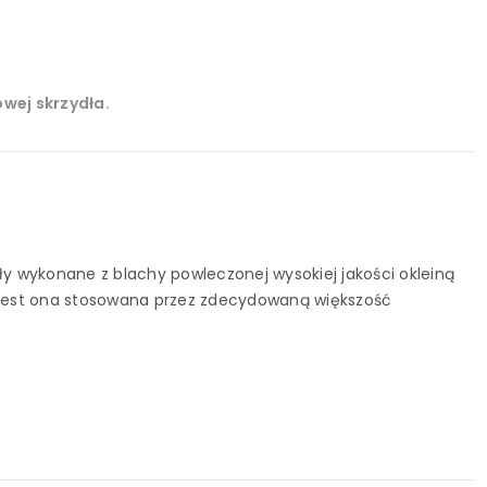
wej skrzydła.
ły wykonane z blachy powleczonej wysokiej jakości okleiną
ż jest ona stosowana przez zdecydowaną większość