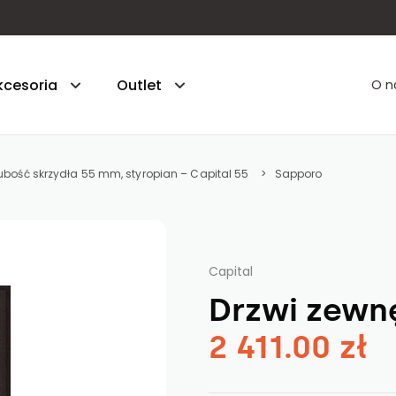
kcesoria
Outlet
O n
ubość skrzydła 55 mm, styropian – Capital 55
Sapporo
hniczne - gr. 45 mm - styropian
. 55 mm - styropian
Capital
5 - gr. 55 mm - styropian
Drzwi zewn
uperior 55 - gr. 55 mm - styropian
2 411.00 zł
5 PLUS - gr. 55 mm - piana