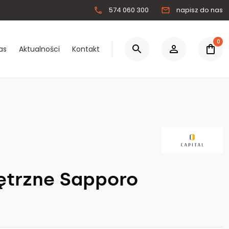
574 060 300
napisz do nas
0
as
Aktualności
Kontakt
0.00 zł
Łącznie:
Zaloguj się
Zarejestruj się
ętrzne Sapporo