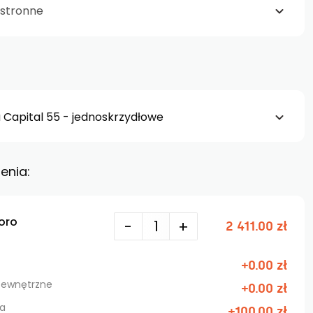
stronne
 Capital 55 - jednoskrzydłowe
enia:
oro
-
+
2 411.00 zł
+0.00 zł
 zewnętrzne
+0.00 zł
na
+100.00 zł