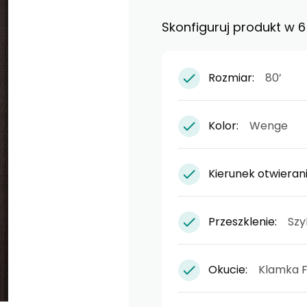
uperior 55 Plus - gr. 55 mm - piana
Skonfiguruj produkt w
ast - gr. 55 mm - piana
st silentium - gr. 55 - akustyczne
Rozmiar:
80’
. 72 mm - piana
 gr. 72 mm - styropian
Kolor:
Wenge
LUS - gr. 72 mm - piana
omfort 73 ECO - gr. 73 mm - styropian
Kierunek otwieran
omfort 73 - gr. 73 mm - piana
Przeszklenie:
Szy
Okucie:
Klamka F