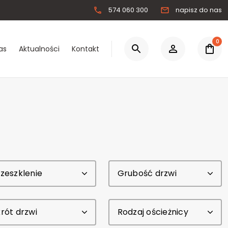
574 060 300
napisz do nas
0
as
Aktualności
Kontakt
0.00 zł
Łącznie:
Zaloguj się
Zarejestruj się
zeszklenie
Grubość drzwi
rót drzwi
Rodzaj ościeżnicy