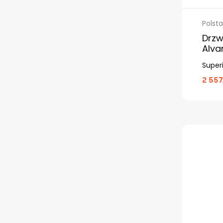
Polsta
Drzw
Alva
Superi
2 557