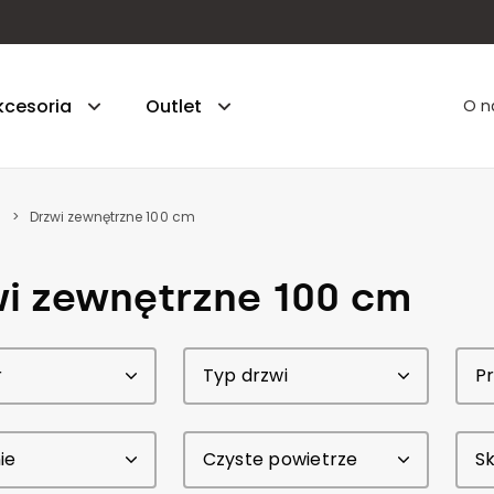
kcesoria
Outlet
O n
Drzwi zewnętrzne 100 cm
hniczne - gr. 45 mm - styropian
i zewnętrzne 100 cm
. 55 mm - styropian
5 - gr. 55 mm - styropian
r
Typ drzwi
Pr
uperior 55 - gr. 55 mm - styropian
5 PLUS - gr. 55 mm - piana
ie
Czyste powietrze
Sk