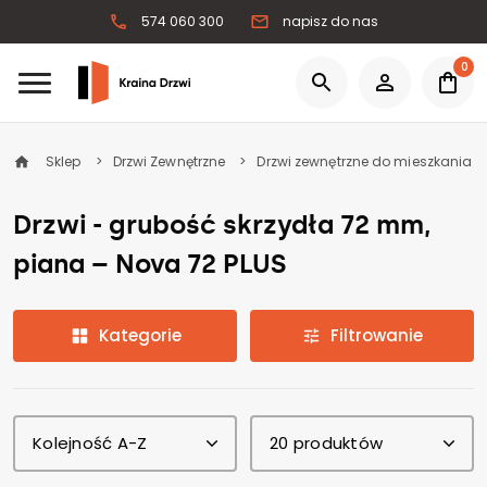
574 060 300
napisz do nas
0
Sklep
Drzwi Zewnętrzne
Drzwi zewnętrzne do mieszkania
Drzwi - grubość skrzydła 72 mm,
piana – Nova 72 PLUS
Kategorie
Filtrowanie
Kolejność A-Z
20 produktów