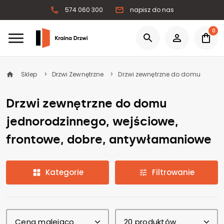
574 060 300
napisz do nas
0
Sklep
Drzwi Zewnętrzne
Drzwi zewnętrzne do domu
Drzwi zewnętrzne do domu
jednorodzinnego, wejściowe,
frontowe, dobre, antywłamaniowe
Kategorie
Filtrowanie
Cena malejąco
20 produktów