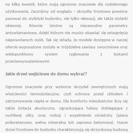
na kilka kwestii, które mają ogromne znaczenie dla codziennego
użytkowania. Zacznijmy od wyglądu – skrzydła frontowe powinny
pasować do stylistyki budynku, nie tylko elewacji, ale także stolarki
okiennej. Równie istotne są niezawodne parametry
antywłamaniowe, dzięki którym nie musisz obawiać się wtargnięcia
niepowołanych osób. Tak się składa, że modele dostępne w naszej
ofercie wyposażone zostały w trójdzielne zawiasy sworzniowe oraz
wielopunktowy system ryglowania z bolcami
przeciwwyważeniowymi.
Jakie drzwi wejściowe do domu wybrać?
Ogromne znaczenie przy wyborze skrzydeł zewnętrznych mają
właściwości termoizolacyjne, czyli ochrona przed chłodem i
zatrzymywanie ciepła w domu. Dla komfortu mieszkańców liczy się
także izolacja akustyczna, ograniczająca hałasy dobiegające z
ruchliwej ulicy, oraz rodzaj i wypełnienie ościeżnicy (piana
poliuretanowe, wełna mineralna lub zaprawa betonowa). Nasze
drzwi frontowe do budynku charakteryzują się skrzynkową budową