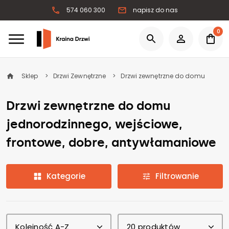
574 060 300
napisz do nas
0
Sklep
Drzwi Zewnętrzne
Drzwi zewnętrzne do domu
Drzwi zewnętrzne do domu
jednorodzinnego, wejściowe,
frontowe, dobre, antywłamaniowe
Kategorie
Filtrowanie
Kolejność A-Z
20 produktów