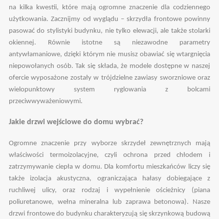
na kilka kwestii, które mają ogromne znaczenie dla codziennego
użytkowania. Zacznijmy od wyglądu – skrzydła frontowe powinny
pasować do stylistyki budynku, nie tylko elewacji, ale także stolarki
okiennej. Równie istotne są niezawodne parametry
antywłamaniowe, dzięki którym nie musisz obawiać się wtargnięcia
niepowołanych osób. Tak się składa, że modele dostępne w naszej
ofercie wyposażone zostały w trójdzielne zawiasy sworzniowe oraz
wielopunktowy system ryglowania z bolcami
przeciwwyważeniowymi.
Jakie drzwi wejściowe do domu wybrać?
Ogromne znaczenie przy wyborze skrzydeł zewnętrznych mają
właściwości termoizolacyjne, czyli ochrona przed chłodem i
zatrzymywanie ciepła w domu. Dla komfortu mieszkańców liczy się
także izolacja akustyczna, ograniczająca hałasy dobiegające z
ruchliwej ulicy, oraz rodzaj i wypełnienie ościeżnicy (piana
poliuretanowe, wełna mineralna lub zaprawa betonowa). Nasze
drzwi frontowe do budynku charakteryzują się skrzynkową budową